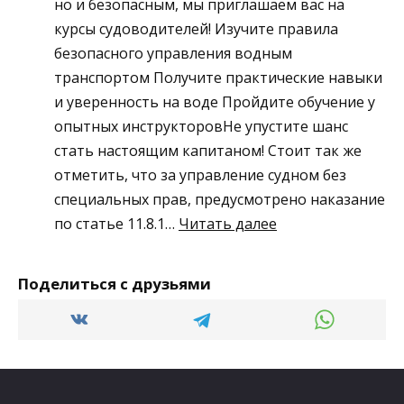
но и безопасным, мы приглашаем вас на
расширенном
курсы судоводителей! Изучите правила
семинаре
безопасного управления водным
по
транспортом Получите практические навыки
вопросам
и уверенность на воде Пройдите обучение у
изменений
опытных инструкторовНе упустите шанс
в
стать настоящим капитаном! Стоит так же
пожарной
отметить, что за управление судном без
безопасности
специальных прав, предусмотрено наказание
и
:
по статье 11.8.1…
Читать далее
охране
ВЕДЁМ
труда,
НАБОР
вступающим
Поделиться с друзьями
В
в
ГРУППУ
силу
СУДОВОДИТЕЛЕЙ
в
30
2026
июля
году!