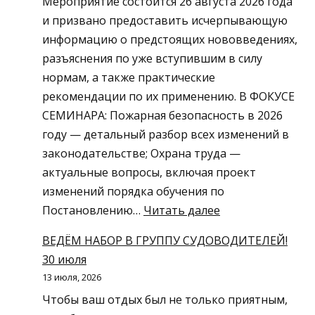
Мероприятие состоится 26 августа 2026 года
новые
и призвано предоставить исчерпывающую
Правила
информацию о предстоящих нововведениях,
технической
разъяснения по уже вступившим в силу
эксплуатации
нормам, а также практические
объектов
рекомендации по их применению. В ФОКУСЕ
теплоснабжени
СЕМИНАРА: Пожарная безопасность в 2026
и
году — детальный разбор всех изменений в
теплопотребл
законодательстве; Охрана труда —
установок
актуальные вопросы, включая проект
изменений порядка обучения по
:
Постановлению…
Читать далее
Приглашаем
ВЕДЁМ НАБОР В ГРУППУ СУДОВОДИТЕЛЕЙ!
вас
30 июля
принять
13 июля, 2026
участие
Чтобы ваш отдых был не только приятным,
в