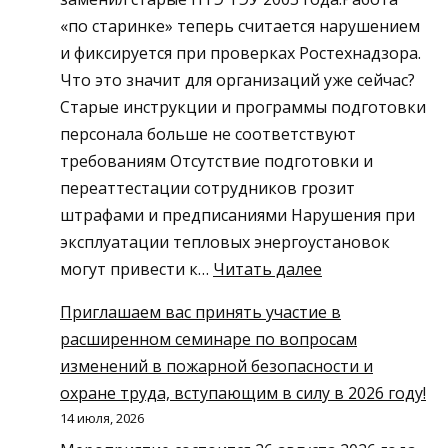
в
«по старинке» теперь считается нарушением
Пермской
и фиксируется при проверках Ростехнадзора.
художественной
Что это значит для организаций уже сейчас?
галерее
Старые инструкции и программы подготовки
персонала больше не соответствуют
требованиям Отсутствие подготовки и
переаттестации сотрудников грозит
штрафами и предписаниями Нарушения при
эксплуатации тепловых энергоустановок
:
могут привести к…
Читать далее
С
Приглашаем вас принять участие в
1
расширенном семинаре по вопросам
сентября
изменений в пожарной безопасности и
2025
охране труда, вступающим в силу в 2026 году!
года
14 июля, 2026
действуют