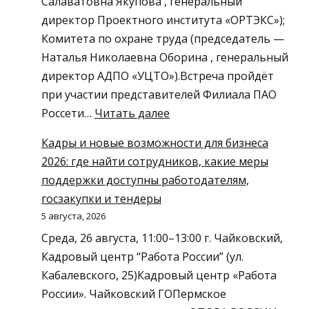
Салаватовна Якупова , генеральный
директор Проектного института «ОРТЭКС»);
Комитета по охране труда (председатель —
Наталья Николаевна Оборина , генеральный
директор АДПО «УЦТО»).Встреча пройдёт
при участии представителей Филиала ПАО
:
Россети…
Читать далее
ПРИГЛАШАЕМ
Кадры и новые возможности для бизнеса
НА
2026: где найти сотрудников, какие меры
СОВМЕСТНОЕ
поддержки доступны работодателям,
ЗАСЕДАНИЕ
госзакупки и тендеры
КОМИТЕТОВ
5 августа, 2026
Пермское
Среда, 26 августа, 11:00–13:00 г. Чайковский,
региональное
Кадровый центр “Работа России” (ул.
отделение
Кабалевского, 25)Кадровый центр «Работа
«ОПОРА
России». Чайковский ГОПермское
РОССИИ»