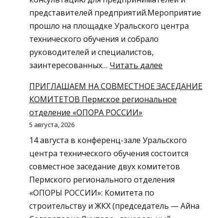
представителей предприятий.Мероприятие
прошло на площадке Уральского центра
технического обучения и собрало
руководителей и специалистов,
:
заинтересованных…
Читать далее
В
ПРИГЛАШАЕМ НА СОВМЕСТНОЕ ЗАСЕДАНИЕ
Пермском
КОМИТЕТОВ Пермское региональное
регионально
отделение «ОПОРА РОССИИ»
отделении
5 августа, 2026
«ОПОРЫ
14 августа в конференц-зале Уральского
РОССИИ»
центра технического обучения состоится
состоялась
совместное заседание двух комитетов
консультация
Пермского регионального отделения
по
«ОПОРЫ РОССИИ»: Комитета по
вопросам
строительству и ЖКХ (председатель — Айна
СИЗ