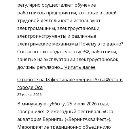
регулярно осуществляет обучение
гигант
работников предприятия, которые в своей
«Свеза
трудовой деятельности используют
в
электромашины, электроустановки,
Уральс
электроинструменты и различные
электрические механизмы Почему это важно?
Согласно законодательству РФ, работники,
занятые на эксплуатации электроустановок,
:
должны регулярно…
Читать далее
ЭЛЕКТРОБЕЗО
О работе на IX фестивале «БерингАкваФест» в
–
городе Оса
29
27 июля, 2026
июля
В минувшую субботу, 25 июля 2026 года,
и
завершился IX ежегодный фестиваль «Оса –
12
акватория Беринга» («БерингАкваФест»).
августа
Мероприятие традиционно объединило