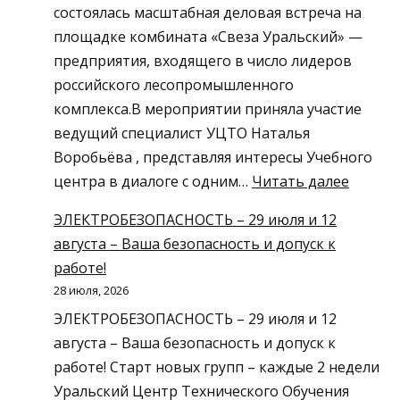
состоялась масштабная деловая встреча на
площадке комбината «Свеза Уральский» —
предприятия, входящего в число лидеров
российского лесопромышленного
комплекса.В мероприятии приняла участие
ведущий специалист УЦТО Наталья
Воробьёва , представляя интересы Учебного
:
центра в диалоге с одним…
Читать далее
УЦТО
ЭЛЕКТРОБЕЗОПАСНОСТЬ – 29 июля и 12
—
августа – Ваша безопасность и допуск к
в
работе!
числе
28 июля, 2026
участн
ЭЛЕКТРОБЕЗОПАСНОСТЬ – 29 июля и 12
делов
августа – Ваша безопасность и допуск к
встреч
работе! Старт новых групп – каждые 2 недели
с
Уральский Центр Технического Обучения
промы