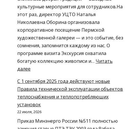
Оса
культурные мероприятия для сотрудников.На
этот раз, директор УЦТО Наталья
Николаевна Оборина организовала
корпоративное посещение Пермской
художественной галереи — и это событие, без
сомнения, запомнится каждому из нас. О
программе визита Экскурсия охватила
богатую коллекцию живописи и…
Читать
:
далее
Культурный
С 1 сентября 2025 года действуют новые
выходной
Правила технической эксплуатации объектов
нашего
теплоснабжения и теплопотребляющих
коллектива:
установок
как
22 июля, 2026
мы
Приказ Минэнерго России №511 полностью
побывали
заменил старые ПТЭ ТЭУ 2003 года.Работа