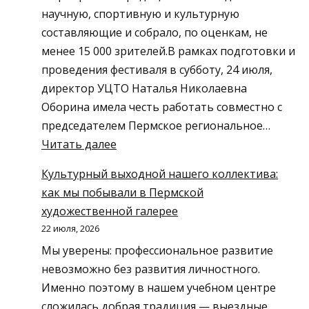
–
научную, спортивную и культурную
Ваша
составляющие и собрало, по оценкам, не
безопасность
менее 15 000 зрителей.В рамках подготовки и
и
проведения фестиваля в субботу, 24 июля,
допуск
директор УЦТО Наталья Николаевна
к
Оборина имела честь работать совместно с
работе!
председателем Пермское региональное…
:
Читать далее
О
Культурный выходной нашего коллектива:
работе
как мы побывали в Пермской
на
художественной галерее
IX
22 июля, 2026
фестивале
Мы уверены: профессиональное развитие
«БерингАкваФест»
невозможно без развития личностного.
в
Именно поэтому в нашем учебном центре
городе
сложилась добрая традиция — выездные