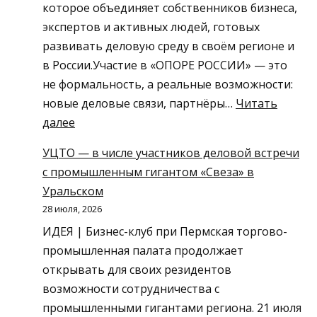
которое объединяет собственников бизнеса,
КОМАНДУ
экспертов и активных людей, готовых
развивать деловую среду в своём регионе и
в России.Участие в «ОПОРЕ РОССИИ» — это
не формальность, а реальные возможности:
новые деловые связи, партнёры…
Читать
:
далее
ЗАЧЕМ
УЦТО — в числе участников деловой встречи
ПРЕДПРИНИМАТЕЛЮ
с промышленным гигантом «Свеза» в
ВСТУПАТЬ
Уральском
В
28 июля, 2026
«ОПОРУ
ИДЕЯ | Бизнес-клуб при Пермская торгово-
РОССИИ»?
промышленная палата продолжает
открывать для своих резидентов
возможности сотрудничества с
промышленными гигантами региона. 21 июля