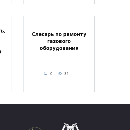
ь,
Слесарь по ремонту
газового
оборудования
и
а
0
31