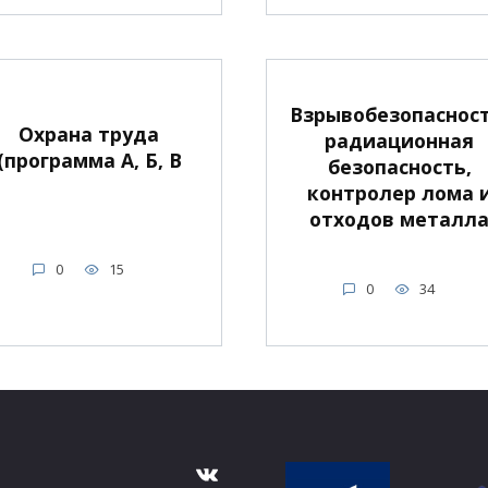
Взрывобезопасност
Охрана труда
радиационная
(программа А, Б, В
безопасность,
контролер лома 
отходов металл
0
15
0
34
ВКонтакте