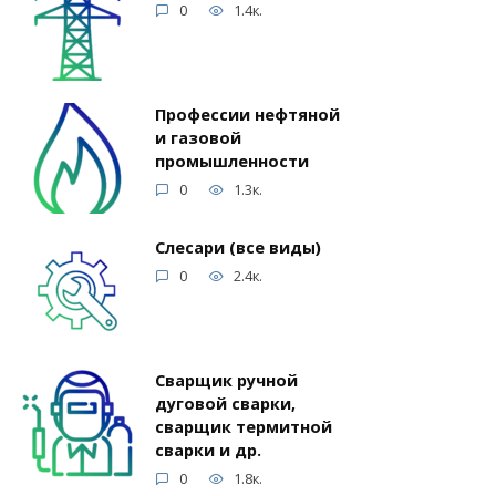
0
1.4к.
Профессии нефтяной
и газовой
промышленности
0
1.3к.
Слесари (все виды)
0
2.4к.
Сварщик ручной
дуговой сварки,
сварщик термитной
сварки и др.
0
1.8к.