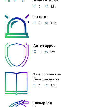
изыскателей
0
1.3к.
ГО и ЧС
0
1.1к.
Антитеррор
0
995
Экологическая
безопасность
0
1.1к.
Пожарная