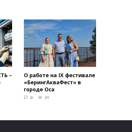
ТЬ –
О работе на IX фестивале
–
«БерингАкваФест» в
городе Оса
0
31