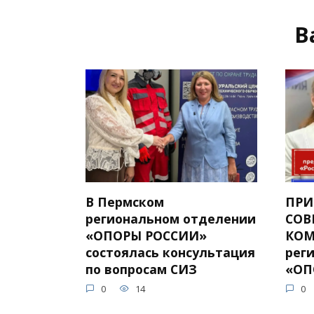
В
В Пермском
ПРИ
региональном отделении
СОВ
«ОПОРЫ РОССИИ»
КОМ
состоялась консультация
рег
по вопросам СИЗ
«ОП
0
14
0