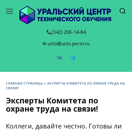
Перейти
к
содержанию
(342) 206-14-84
✉ ucto@ucto.perm.ru
ГЛАВНАЯ СТРАНИЦА
»
ЭКСПЕРТЫ КОМИТЕТА ПО ОХРАНЕ ТРУДА НА
СВЯЗИ!
Эксперты Комитета по
охране труда на связи!
Коллеги, давайте честно. Готовы ли