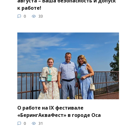
августа – Ваша безопасность и допуск
к работе!
0
33
О работе на IX фестивале
«БерингАкваФест» в городе Оса
0
31