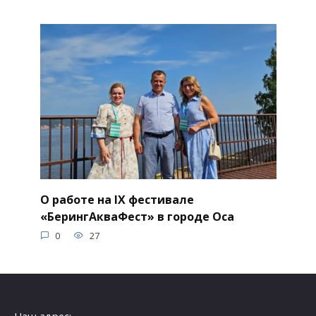
О работе на IX фестивале
«БерингАкваФест» в городе Оса
0
27