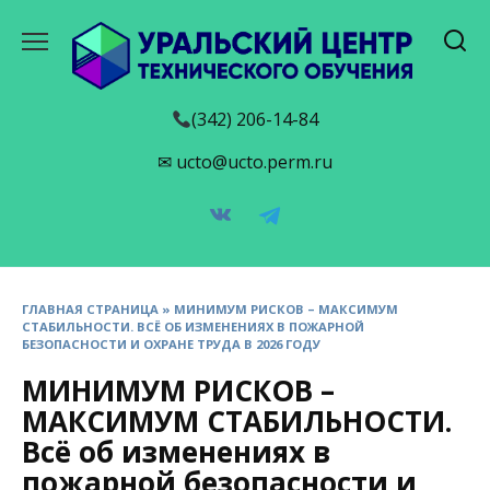
Перейти
к
содержанию
(342) 206-14-84
✉ ucto@ucto.perm.ru
ГЛАВНАЯ СТРАНИЦА
»
МИНИМУМ РИСКОВ – МАКСИМУМ
СТАБИЛЬНОСТИ. ВСЁ ОБ ИЗМЕНЕНИЯХ В ПОЖАРНОЙ
БЕЗОПАСНОСТИ И ОХРАНЕ ТРУДА В 2026 ГОДУ
МИНИМУМ РИСКОВ –
МАКСИМУМ СТАБИЛЬНОСТИ.
Всё об изменениях в
пожарной безопасности и