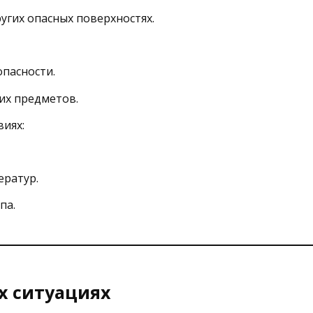
угих опасных поверхностях.
опасности.
их предметов.
виях:
ератур.
па.
х ситуациях