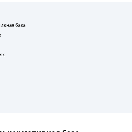
ивная база
е
ях