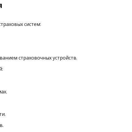
я
траховых систем:
ванием страховочных устройств.
й:
ах.
ти.
в.