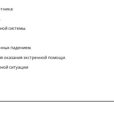
тника:
.
ной системы.
нных падением.
ля оказания экстренной помощи.
йной ситуации: