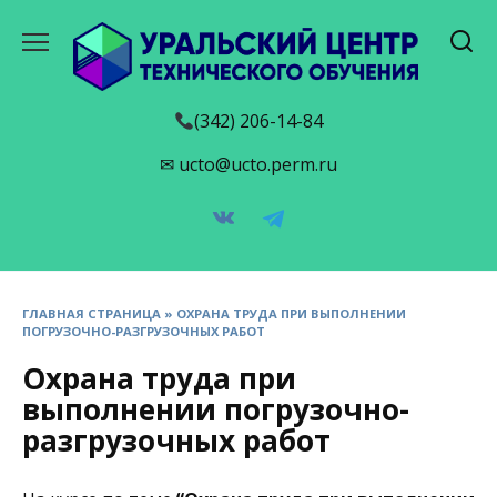
Перейти
к
содержанию
(342) 206-14-84
✉ ucto@ucto.perm.ru
ГЛАВНАЯ СТРАНИЦА
»
ОХРАНА ТРУДА ПРИ ВЫПОЛНЕНИИ
ПОГРУЗОЧНО-РАЗГРУЗОЧНЫХ РАБОТ
Охрана труда при
выполнении погрузочно-
разгрузочных работ