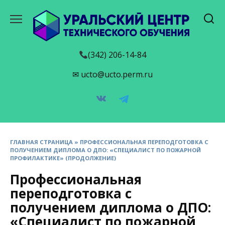
Перейти
к
содержанию
(342) 206-14-84
✉ ucto@ucto.perm.ru
ГЛАВНАЯ СТРАНИЦА
»
ПРОФЕССИОНАЛЬНАЯ ПЕРЕПОДГОТОВКА С
ПОЛУЧЕНИЕМ ДИПЛОМА О ДПО: «СПЕЦИАЛИСТ ПО ПОЖАРНОЙ
ПРОФИЛАКТИКЕ» (ПРОДОЛЖЕНИЕ)
Профессиональная
переподготовка с
получением диплома о ДПО:
«Специалист по пожарной