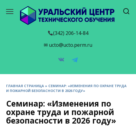
Перейти
к
содержанию
(342) 206-14-84
✉ ucto@ucto.perm.ru
ГЛАВНАЯ СТРАНИЦА
»
СЕМИНАР: «ИЗМЕНЕНИЯ ПО ОХРАНЕ ТРУДА
И ПОЖАРНОЙ БЕЗОПАСНОСТИ В 2026 ГОДУ»
Семинар: «Изменения по
охране труда и пожарной
безопасности в 2026 году»