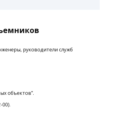
дъемников
нженеры, руководители служб
ых объектов”.
00).