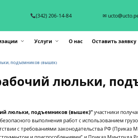
(342) 206-14-84
✉ ucto@ucto.p
изации
Услуги
О нас
Оставить заявку
ЬКИ, ПОДЪЕМНИКОВ (ВЫШЕК)
рабочий люльки, по
ий люльки, подъемников (вышек)”
участники получа
 безопасного выполнения работ с использованием груз
тствии с требованиями законодательства РФ (Приказ 
нструментом и приспособлениями” и Приказ Минтруда Р