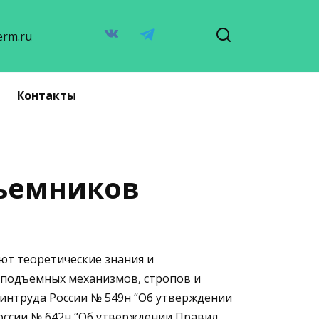
erm.ru
Контакты
дъемников
ют теоретические знания и
оподъемных механизмов, стропов и
Минтруда России № 549н “Об утверждении
оссии № 642н “Об утверждении Правил