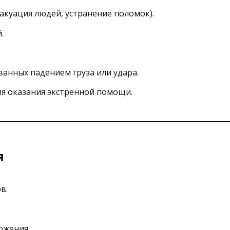
акуация людей, устранение поломок).
.
анных падением груза или удара.
ля оказания экстренной помощи.
я
в:
ожения.