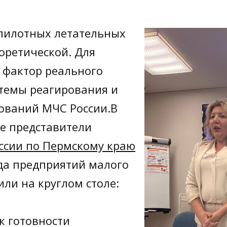
пилотных летательных
оретической. Для
 фактор реального
стемы реагирования и
ований МЧС России.В
е представители
ссии по Пермскому краю
уда предприятий малого
или на круглом столе:
к готовности