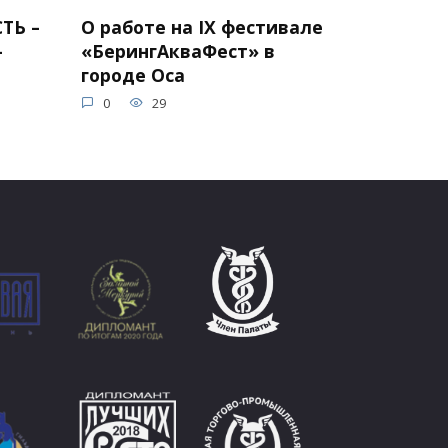
ТЬ –
О работе на IX фестивале
–
«БерингАкваФест» в
городе Оса
0
29