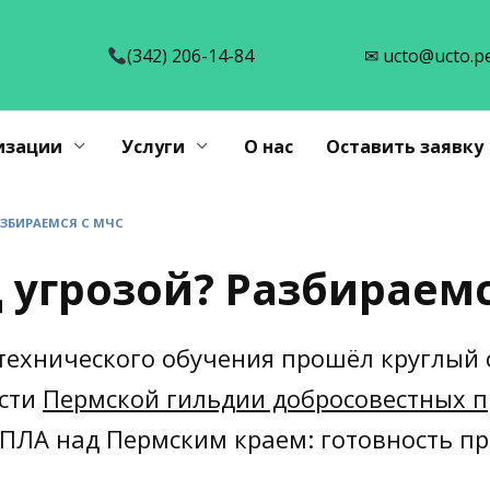
(342) 206-14-84
✉ ucto@ucto.p
изации
Услуги
О нас
Оставить заявку
АЗБИРАЕМСЯ С МЧС
 угрозой? Разбираемс
технического обучения прошёл круглый 
ости
Пермской гильдии добросовестных 
«БПЛА над Пермским краем: готовность п