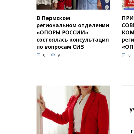
В Пермском
ПРИ
региональном отделении
СОВ
«ОПОРЫ РОССИИ»
КОМ
состоялась консультация
рег
по вопросам СИЗ
«ОП
0
9
0
у