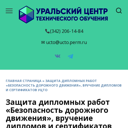
Перейти
к
содержанию
(342) 206-14-84
✉ ucto@ucto.perm.ru
ГЛАВНАЯ СТРАНИЦА
»
ЗАЩИТА ДИПЛОМНЫХ РАБОТ
«БЕЗОПАСНОСТЬ ДОРОЖНОГО ДВИЖЕНИЯ», ВРУЧЕНИЕ ДИПЛОМОВ
И СЕРТИФИКАТОВ УЦТО
Защита дипломных работ
«Безопасность дорожного
движения», вручение
дипломов и сертификатов